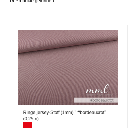
14 Produkte gefunden
Ringeljersey-Stoff (1mm) " #bordeauxrot"
(0,25m)