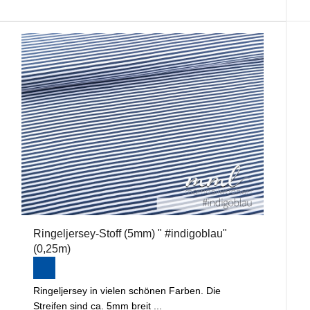
Ringeljersey-Stoff (5mm) " #indigoblau"
(0,25m)
Ringeljersey in vielen schönen Farben. Die
Streifen sind ca. 5mm breit ...