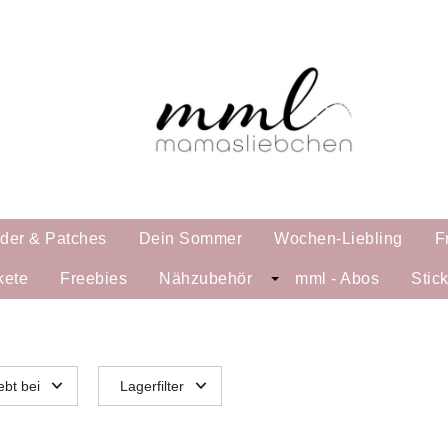
lder & Patches
Dein Sommer
Wochen-Liebling
F
kete
Freebies
Nähzubehör
mml - Abos
Stic
ebt bei
Lagerfilter