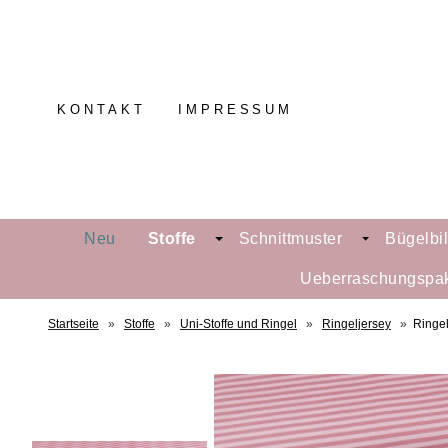
KONTAKT
IMPRESSUM
Neu
Stoffe
Schnittmuster
Bügelbi
Ueberraschungspa
Startseite
»
Stoffe
»
Uni-Stoffe und Ringel
»
Ringeljersey
»
Ringel