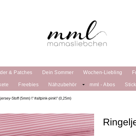
lder & Patches
Dein Sommer
Wochen-Liebling
F
kete
Freebies
Nähzubehör
mml - Abos
Stic
jersey-Stoff (5mm) \" #altpink-pink\" (0,25m)
Ringelj