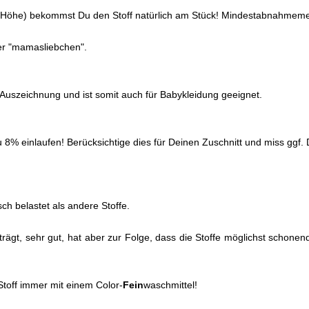
 der Höhe) bekommst Du den Stoff natürlich am Stück! Mindestabnahme
ter "mamasliebchen".
0 Auszeichnung und ist somit auch für Babykleidung geeignet.
% einlaufen! Berücksichtige dies für Deinen Zuschnitt und miss ggf. D
ch belastet als andere Stoffe.
 trägt, sehr gut, hat aber zur Folge, dass die Stoffe möglichst scho
toff immer mit einem Color-
Fein
waschmittel!