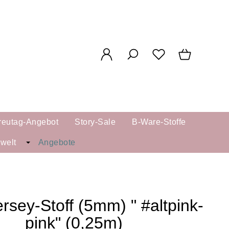
reutag-Angebot
Story-Sale
B-Ware-Stoffe
kwelt
Angebote
ersey-Stoff (5mm) " #altpink-
pink" (0,25m)