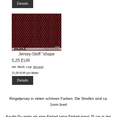
Details
Jersey-Stoff "shape
5,25 EUR
square...
inkl. MwSt.
zzgl.
Versand
21,00 EUR pro Meter
Details
Ringeljersey in vielen schönen Farben. Die Streifen sind ca.
1mm breit
Kaufst Du mehr als eine Einheit (eine Einheit misst 25 cm in der