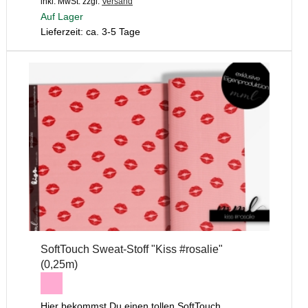
inkl. MwSt.
zzgl.
Versand
Auf Lager
Lieferzeit: ca. 3-5 Tage
SoftTouch Sweat-Stoff "Kiss #rosalie"
(0,25m)
Hier bekommst Du einen tollen SoftTouch