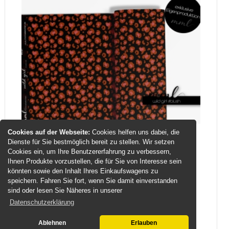
Cookies auf der Webseite:
Cookies helfen uns dabei, die
SoftTouch Sweat-Stoff "wild girl #blush"
Dienste für Sie bestmöglich bereit zu stellen. Wir setzen
(0,25m)
Cookies ein, um Ihre Benutzererfahrung zu verbessern,
Hier bekommst Du einen tollen SoftTouch
Ihnen Produkte vorzustellen, die für Sie von Interesse sein
Sommer-Sweat. Kaufst Du mehr ...
könnten sowie den Inhalt Ihres Einkaufswagens zu
speichern. Fahren Sie fort, wenn Sie damit einverstanden
sind oder lesen Sie Näheres in unserer
5,50 EUR
Datenschutzerklärung
22,00 EUR pro Meter
Ablehnen
Erlauben
inkl. MwSt.
zzgl.
Versand