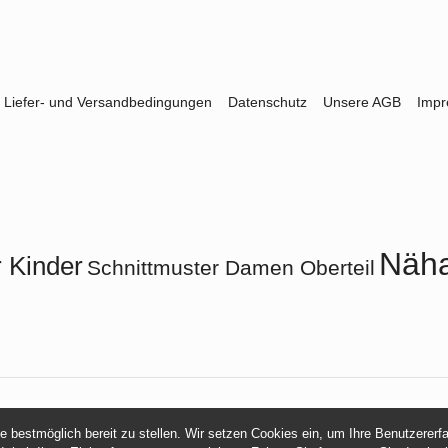
Liefer- und Versandbedingungen
Datenschutz
Unsere AGB
Imp
Näha
 Kinder
Schnittmuster Damen Oberteil
© 2026 -
mamasliebchen.de
ie bestmöglich bereit zu stellen. Wir setzen Cookies ein, um Ihre Benutzerer