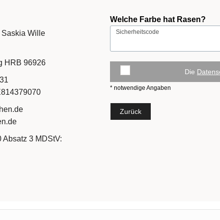
Welche Farbe hat Rasen?
Sicherheitscode
 Saskia Wille
urg HRB 96926
Die
Datens
431
* notwendige Angaben
DE814379070
hen.de
Zurück
en.de
10 Absatz 3 MDStV: