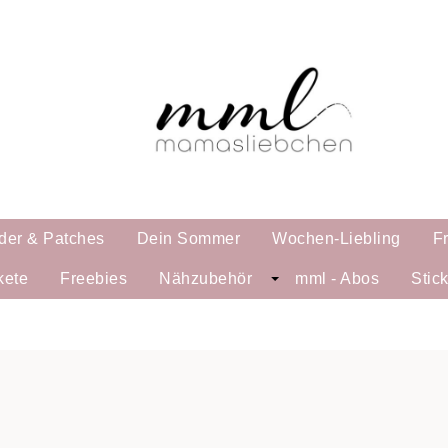
der & Patches
Dein Sommer
Wochen-Liebling
F
kete
Freebies
Nähzubehör
mml - Abos
Stic