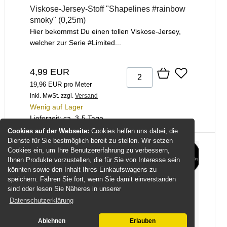
Viskose-Jersey-Stoff "Shapelines #rainbow
smoky" (0,25m)
Hier bekommst Du einen tollen Viskose-Jersey,
welcher zur Serie #Limited...
4,99 EUR
19,96 EUR pro Meter
inkl. MwSt.
zzgl.
Versand
Wenig auf Lager
Lieferzeit: ca. 3-5 Tage
Cookies auf der Webseite:
Cookies helfen uns dabei, die
Dienste für Sie bestmöglich bereit zu stellen. Wir setzen
Cookies ein, um Ihre Benutzererfahrung zu verbessern,
Ihnen Produkte vorzustellen, die für Sie von Interesse sein
könnten sowie den Inhalt Ihres Einkaufswagens zu
speichern. Fahren Sie fort, wenn Sie damit einverstanden
sind oder lesen Sie Näheres in unserer
Datenschutzerklärung
Ablehnen
Erlauben