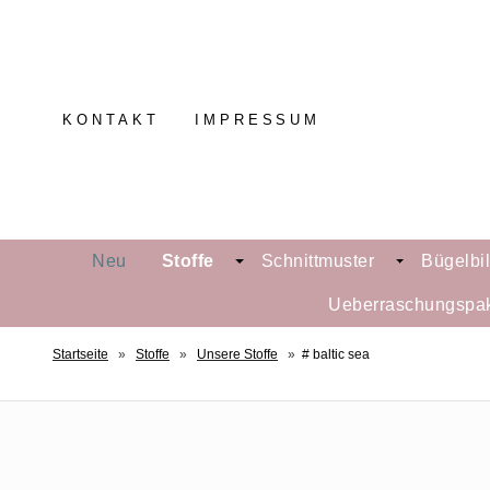
KONTAKT
IMPRESSUM
Neu
Stoffe
Schnittmuster
Bügelbi
Ueberraschungspa
Startseite
»
Stoffe
»
Unsere Stoffe
»
# baltic sea