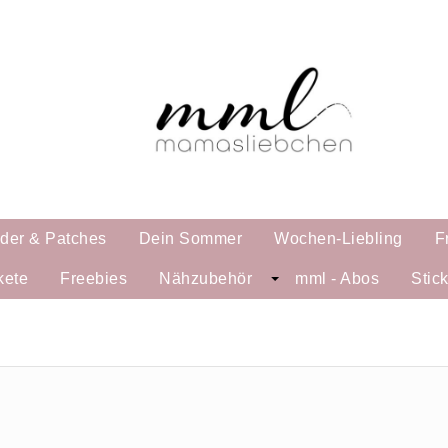
lder & Patches
Dein Sommer
Wochen-Liebling
F
kete
Freebies
Nähzubehör
mml - Abos
Stic