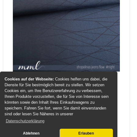
Cookies auf der Webseite:
Cookies helfen uns dabei, die
SoftTouch Jersey-Stoff "shapelines jeans
Dienste für Sie bestmöglich bereit zu stellen. Wir setzen
flow #night" (0,25m)
Cookies ein, um Ihre Benutzererfahrung zu verbessern,
Ihnen Produkte vorzustellen, die für Sie von Interesse sein
könnten sowie den Inhalt Ihres Einkaufswagens zu
Hier bekommst Du einen tollen Jersey, welcher
speichern. Fahren Sie fort, wenn Sie damit einverstanden
zur Serie #new leo, herrin...
sind oder lesen Sie Näheres in unserer
5,25 EUR
Datenschutzerklärung
21,00 EUR pro Meter
inkl. MwSt.
zzgl.
Versand
Ablehnen
Erlauben