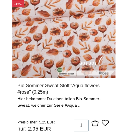
-43%
Bio-Sommer-Sweat-Stoff "Aqua flowers
#rose" (0,25m)
Hier bekommst Du einen tollen Bio-Sommer-
Sweat, welcher zur Serie #Aqua ...
Preis bisher: 5,25 EUR
nur: 2,95 EUR