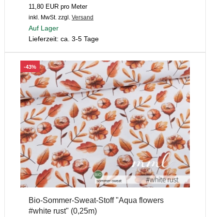
11,80 EUR pro Meter
inkl. MwSt.
zzgl.
Versand
Auf Lager
Lieferzeit: ca. 3-5 Tage
-43%
Bio-Sommer-Sweat-Stoff "Aqua flowers
#white rust" (0,25m)