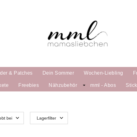
lder & Patches
Dein Sommer
Wochen-Liebling
F
kete
Freebies
Nähzubehör
mml - Abos
Stic
ebt bei
Lagerfilter