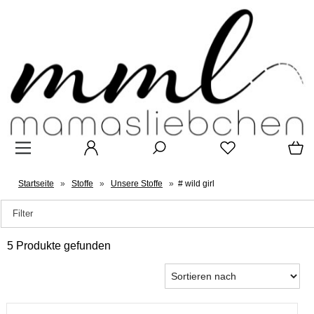
Startseite
»
Stoffe
»
Unsere Stoffe
»
# wild girl
Filter
5 Produkte gefunden