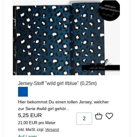
Jersey-Stoff "wild girl #blue" (0,25m)
Hier bekommst Du einen tollen Jersey, welcher
zur Serie #wild girl gehör...
5,25 EUR
21,00 EUR pro Meter
inkl. MwSt.
zzgl.
Versand
Auf Lager