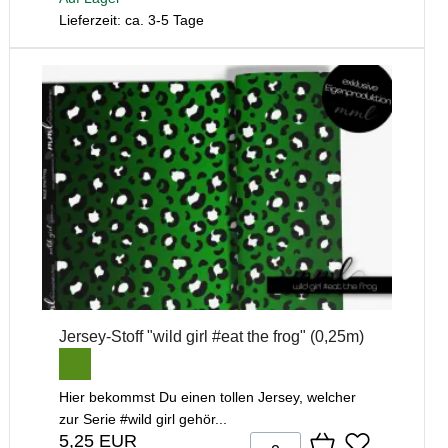
Lieferzeit: ca. 3-5 Tage
Jersey-Stoff "wild girl #eat the frog" (0,25m)
Hier bekommst Du einen tollen Jersey, welcher
zur Serie #wild girl gehör...
5,25 EUR