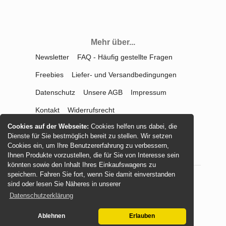
Mehr über...
Newsletter
FAQ - Häufig gestellte Fragen
Freebies
Liefer- und Versandbedingungen
Datenschutz
Unsere AGB
Impressum
Kontakt
Widerrufsrecht
Cookies auf der Webseite:
Cookies helfen uns dabei, die
Vertrag widerrufen
Dienste für Sie bestmöglich bereit zu stellen. Wir setzen
Cookies ein, um Ihre Benutzererfahrung zu verbessern,
Ihnen Produkte vorzustellen, die für Sie von Interesse sein
könnten sowie den Inhalt Ihres Einkaufswagens zu
speichern. Fahren Sie fort, wenn Sie damit einverstanden
sind oder lesen Sie Näheres in unserer
© 2026 -
mamasliebchen.de
Datenschutzerklärung
Ablehnen
Erlauben