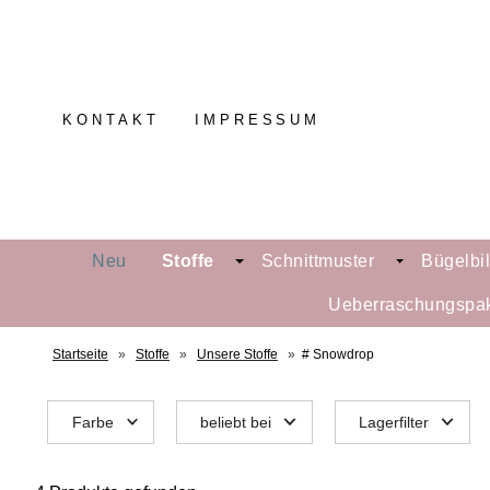
KONTAKT
IMPRESSUM
Neu
Stoffe
Schnittmuster
Bügelbi
Ueberraschungspa
Startseite
»
Stoffe
»
Unsere Stoffe
»
# Snowdrop
Farbe
beliebt bei
Lagerfilter