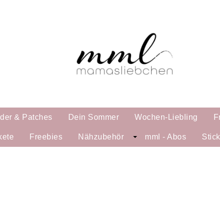
lder & Patches
Dein Sommer
Wochen-Liebling
F
kete
Freebies
Nähzubehör
mml - Abos
Stic