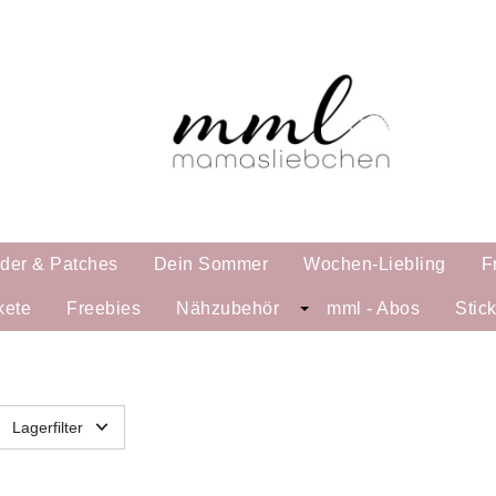
lder & Patches
Dein Sommer
Wochen-Liebling
F
kete
Freebies
Nähzubehör
mml - Abos
Stic
Lagerfilter