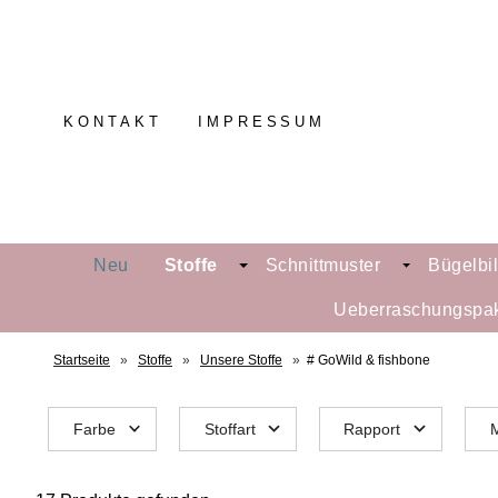
KONTAKT
IMPRESSUM
Neu
Stoffe
Schnittmuster
Bügelbi
Ueberraschungspa
Startseite
»
Stoffe
»
Unsere Stoffe
»
# GoWild & fishbone
Farbe
Stoffart
Rapport
M