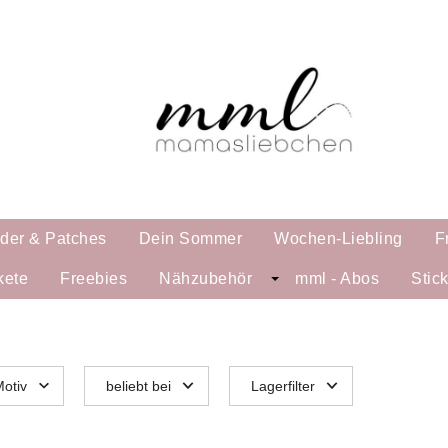
lder & Patches
Dein Sommer
Wochen-Liebling
F
kete
Freebies
Nähzubehör
mml - Abos
Stic
otiv
beliebt bei
Lagerfilter