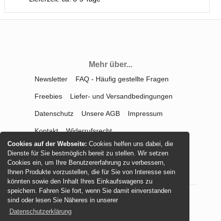
Mehr über...
Newsletter
FAQ - Häufig gestellte Fragen
Freebies
Liefer- und Versandbedingungen
Datenschutz
Unsere AGB
Impressum
Kontakt
Widerrufsrecht
Cookies auf der Webseite:
Cookies helfen uns dabei, die
Vertrag widerrufen
Dienste für Sie bestmöglich bereit zu stellen. Wir setzen
Cookies ein, um Ihre Benutzererfahrung zu verbessern,
Ihnen Produkte vorzustellen, die für Sie von Interesse sein
könnten sowie den Inhalt Ihres Einkaufswagens zu
speichern. Fahren Sie fort, wenn Sie damit einverstanden
sind oder lesen Sie Näheres in unserer
© 2026 -
mamasliebchen.de
Datenschutzerklärung