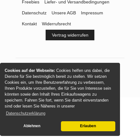
Freebies
Liefer- und Versandbedingungen
Datenschutz
Unsere AGB
Impressum
Kontakt
Widerrufsrecht
Vertrag widerrufen
Cookies auf der Webseite:
Cookies helfen uns dabei, die
© 2026 -
mamasliebchen.de
Dienste für Sie bestmöglich bereit zu stellen. Wir setzen
Cookies ein, um Ihre Benutzererfahrung zu verbessern,
Ihnen Produkte vorzustellen, die für Sie von Interesse sein
könnten sowie den Inhalt Ihres Einkaufswagens zu
speichern. Fahren Sie fort, wenn Sie damit einverstanden
sind oder lesen Sie Näheres in unserer
Datenschutzerklärung
Ablehnen
Erlauben