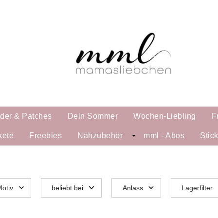
lder & Patches
Dein Sommer
Wochen-Liebling
F
kete
Freebies
Nähzubehör
mml - Abos
Stic
otiv
beliebt bei
Anlass
Lagerfilter