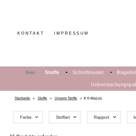
KONTAKT
IMPRESSUM
Neu
Stoffe
Schnittmuster
Bügelbi
Ueberraschungspa
Startseite
»
Stoffe
»
Unsere Stoffe
»
# X-Ma(u)s
Farbe
Stoffart
Rapport
b