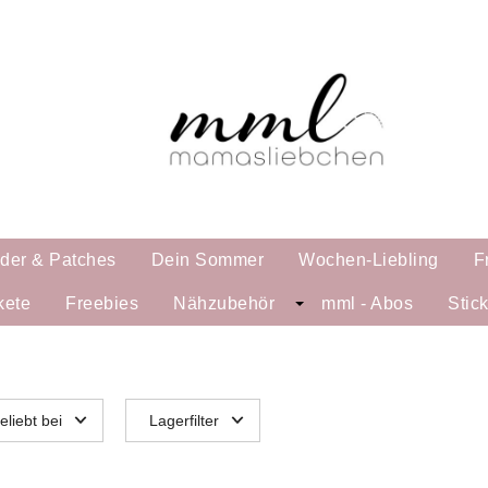
lder & Patches
Dein Sommer
Wochen-Liebling
F
kete
Freebies
Nähzubehör
mml - Abos
Stic
eliebt bei
Lagerfilter