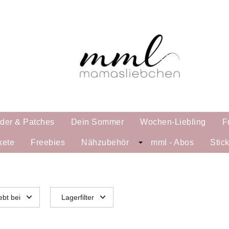
lder & Patches
Dein Sommer
Wochen-Liebling
F
kete
Freebies
Nähzubehör
mml - Abos
Stic
ebt bei
Lagerfilter