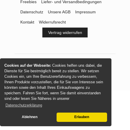
Freebies
Liefer- und Versandbedingungen
Datenschutz
Unsere AGB
Impressum
Kontakt
Widerrufsrecht
Vertrag widerrufen
Cookies auf der Webseite:
Cookies helfen uns dabei, die
© 2026 -
mamasliebchen.de
Dienste für Sie bestmöglich bereit zu stellen. Wir setzen
Cookies ein, um Ihre Benutzererfahrung zu verbessern,
Ihnen Produkte vorzustellen, die für Sie von Interesse sein
könnten sowie den Inhalt Ihres Einkaufswagens zu
speichern. Fahren Sie fort, wenn Sie damit einverstanden
sind oder lesen Sie Näheres in unserer
Datenschutzerklärung
Ablehnen
Erlauben