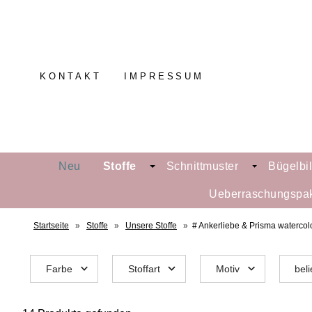
KONTAKT
IMPRESSUM
Neu
Stoffe
Schnittmuster
Bügelbi
Ueberraschungspa
Startseite
»
Stoffe
»
Unsere Stoffe
»
# Ankerliebe & Prisma watercol
Farbe
Stoffart
Motiv
beli