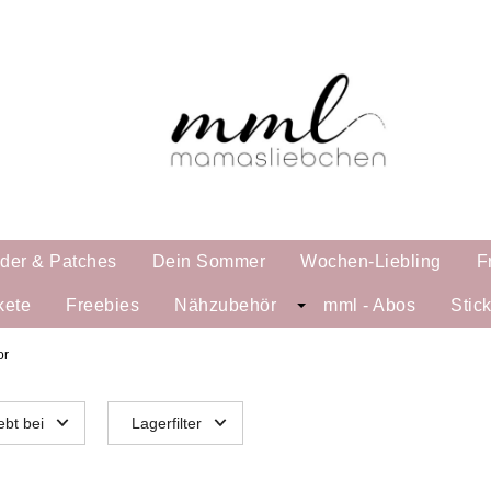
lder & Patches
Dein Sommer
Wochen-Liebling
F
kete
Freebies
Nähzubehör
mml - Abos
Stic
or
ebt bei
Lagerfilter