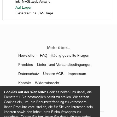
inkl. MwSt.
zzgl.
Versand
Auf Lager
Lieferzeit: ca. 3-5 Tage
Mehr über...
Newsletter
FAQ - Häufig gestellte Fragen
Freebies
Liefer- und Versandbedingungen
Datenschutz
Unsere AGB
Impressum
Kontakt
Widerrufsrecht
Vertrag widerrufen
Cookies auf der Webseite:
Cookies helfen uns dabei, die
Dienste für Sie bestmöglich bereit zu stellen. Wir setzen
Cookies ein, um Ihre Benutzererfahrung zu verbessern,
Ihnen Produkte vorzustellen, die für Sie von Interesse sein
könnten sowie den Inhalt Ihres Einkaufswagens zu
speichern. Fahren Sie fort, wenn Sie damit einverstanden