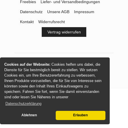
Freebies
Liefer- und Versandbedingungen
Datenschutz
Unsere AGB
Impressum
Kontakt
Widerrufsrecht
Vertrag widerrufen
Cookies auf der Webseite:
Cookies helfen uns dabei, die
© 2026 -
mamasliebchen.de
Dienste für Sie bestmöglich bereit zu stellen. Wir setzen
Cookies ein, um Ihre Benutzererfahrung zu verbessern,
Ihnen Produkte vorzustellen, die für Sie von Interesse sein
könnten sowie den Inhalt Ihres Einkaufswagens zu
speichern. Fahren Sie fort, wenn Sie damit einverstanden
sind oder lesen Sie Näheres in unserer
Datenschutzerklärung
Ablehnen
Erlauben