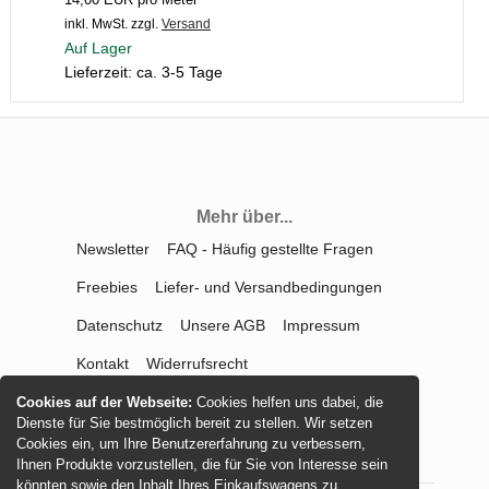
inkl. MwSt.
zzgl.
Versand
Auf Lager
Lieferzeit: ca. 3-5 Tage
Mehr über...
Newsletter
FAQ - Häufig gestellte Fragen
Freebies
Liefer- und Versandbedingungen
Datenschutz
Unsere AGB
Impressum
Kontakt
Widerrufsrecht
Vertrag widerrufen
Cookies auf der Webseite:
Cookies helfen uns dabei, die
Dienste für Sie bestmöglich bereit zu stellen. Wir setzen
Cookies ein, um Ihre Benutzererfahrung zu verbessern,
Ihnen Produkte vorzustellen, die für Sie von Interesse sein
könnten sowie den Inhalt Ihres Einkaufswagens zu