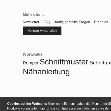
Mehr über...
Newsletter
FAQ - Häufig gestellte Fragen
Freebies
Vertrag widerrufen
Wortwolke
Schnittmuster
Schnittm
Romper
Nähanleitung
Cookies auf der Webseite:
Cookies helfen uns dabei, die Dienste für S
Produkte vorzustellen, die für Sie von Interesse sein könnten sowie den