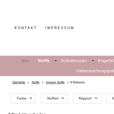
KONTAKT
IMPRESSUM
Neu
Stoffe
Schnittmuster
Bügelbi
Ueberraschungspa
Startseite
»
Stoffe
»
Unsere Stoffe
»
# fishbone
Farbe
Stoffart
Rapport
M