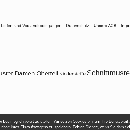
Liefer- und Versandbedingungen
Datenschutz
Unsere AGB
Imp
Schnittmuste
uster Damen Oberteil
Kinderstoffe
© 2026 -
mamasliebchen.de
ie bestmöglich bereit zu stellen. Wir setzen Cookies ein, um Ihre Benutzerer
 Inhalt Ihres Einkaufswagens zu speichern. Fahren Sie fort, wenn Sie damit e