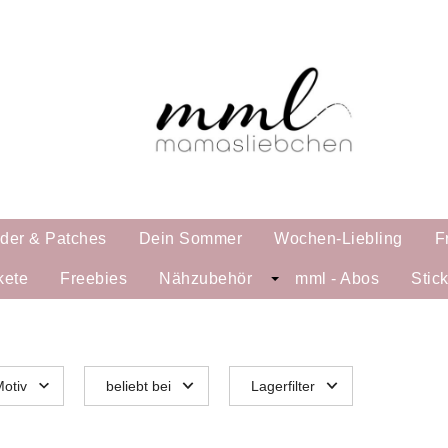
lder & Patches
Dein Sommer
Wochen-Liebling
F
kete
Freebies
Nähzubehör
mml - Abos
Stic
otiv
beliebt bei
Lagerfilter