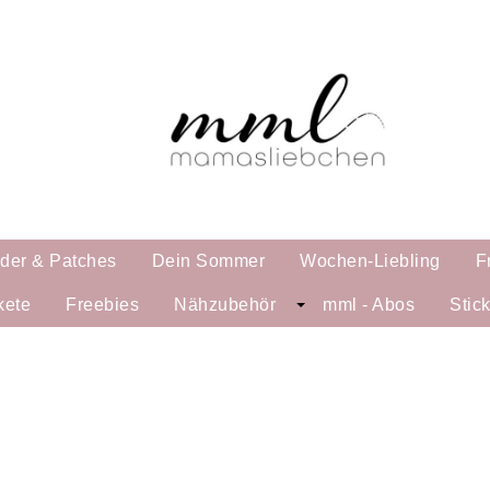
lder & Patches
Dein Sommer
Wochen-Liebling
F
kete
Freebies
Nähzubehör
mml - Abos
Stic