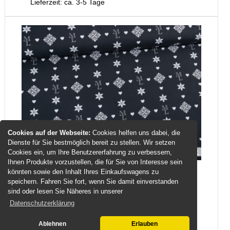
Lieferzeit: ca. 3-5 Tage
Cookies auf der Webseite:
Cookies helfen uns dabei, die
Dienste für Sie bestmöglich bereit zu stellen. Wir setzen
Cookies ein, um Ihre Benutzererfahrung zu verbessern,
Ihnen Produkte vorzustellen, die für Sie von Interesse sein
könnten sowie den Inhalt Ihres Einkaufswagens zu
Jersey-Stoff "Don`t die for #night white"
speichern. Fahren Sie fort, wenn Sie damit einverstanden
(0,25m)
sind oder lesen Sie Näheres in unserer
Datenschutzerklärung
Hier bekommst Du einen tollen Baumwoll-Jersey,
Ablehnen
Erlauben
welcher zur Serie #Don`t ...