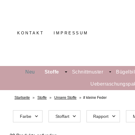
KONTAKT
IMPRESSUM
Neu
Stoffe
Schnittmuster
Bügelbi
Ueberraschungspa
Startseite
»
Stoffe
»
Unsere Stoffe
»
# kleine Feder
Farbe
Stoffart
Rapport
M