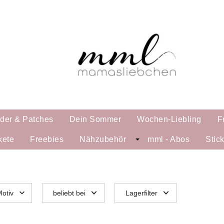
lder & Patches
Dein Sommer
Wochen-Liebling
F
kete
Freebies
Nähzubehör
mml - Abos
Stic
otiv
beliebt bei
Lagerfilter