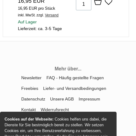
16,95 EUR
16,95 EUR pro Stück
inkl. MwSt.
zzgl.
Versand
Auf Lager
Lieferzeit: ca. 3-5 Tage
Mehr über...
Newsletter
FAQ - Häufig gestellte Fragen
Freebies
Liefer- und Versandbedingungen
Datenschutz
Unsere AGB
Impressum
Kontakt
Widerrufsrecht
Cookies auf der Webseite:
Cookies helfen uns dabei, die
Vertrag widerrufen
Dienste für Sie bestmöglich bereit zu stellen. Wir setzen
Cookies ein, um Ihre Benutzererfahrung zu verbessern,