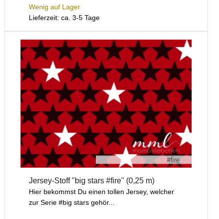
Wenig auf Lager
Lieferzeit: ca. 3-5 Tage
Jersey-Stoff "big stars #fire" (0,25 m)
Hier bekommst Du einen tollen Jersey, welcher
zur Serie #big stars gehör...