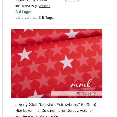
21,00 EUR pro Meter
inkl. MwSt.
zzgl.
Versand
Auf Lager
Lieferzeit: ca. 3-5 Tage
Jersey-Stoff "big stars #strawberry" (0,25 m)
Hier bekommst Du einen tollen Jersey, welcher
zur Serie #big stars gehör...