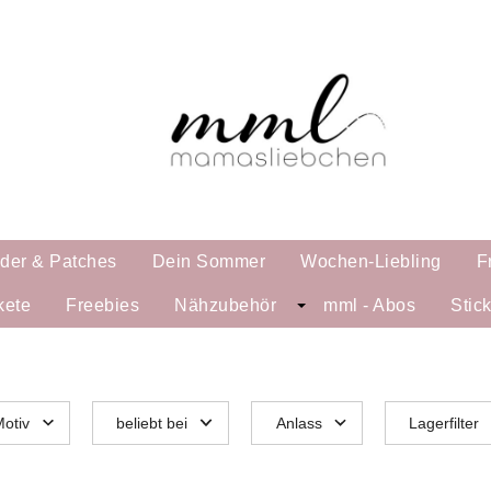
lder & Patches
Dein Sommer
Wochen-Liebling
F
kete
Freebies
Nähzubehör
mml - Abos
Stic
otiv
beliebt bei
Anlass
Lagerfilter