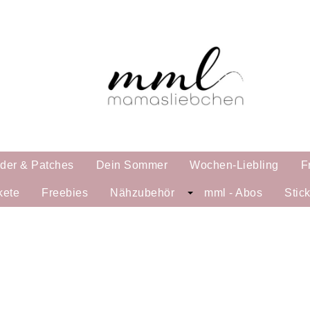
lder & Patches
Dein Sommer
Wochen-Liebling
F
kete
Freebies
Nähzubehör
mml - Abos
Stic