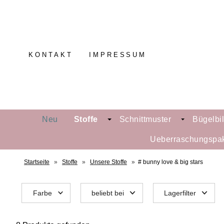
KONTAKT
IMPRESSUM
Neu
Stoffe
Schnittmuster
Bügelbi
Ueberraschungspa
Startseite
»
Stoffe
»
Unsere Stoffe
»
# bunny love & big stars
Farbe
beliebt bei
Lagerfilter