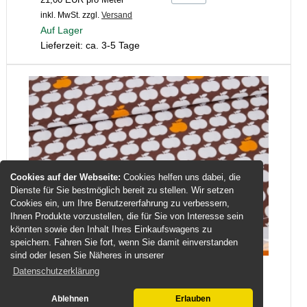
inkl. MwSt.
zzgl.
Versand
Auf Lager
Lieferzeit: ca. 3-5 Tage
Cookies auf der Webseite:
Cookies helfen uns dabei, die
Dienste für Sie bestmöglich bereit zu stellen. Wir setzen
Cookies ein, um Ihre Benutzererfahrung zu verbessern,
Ihnen Produkte vorzustellen, die für Sie von Interesse sein
könnten sowie den Inhalt Ihres Einkaufswagens zu
speichern. Fahren Sie fort, wenn Sie damit einverstanden
sind oder lesen Sie Näheres in unserer
Datenschutzerklärung
Sommer-Sweat-Stoff #applebite "brown-
orange" (0,25 Meter)
Ablehnen
Erlauben
Die neue #applebite - Serie gibt es in vielen