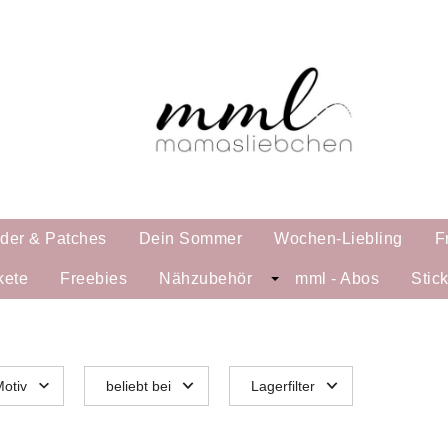
lder & Patches
Dein Sommer
Wochen-Liebling
F
kete
Freebies
Nähzubehör
mml - Abos
Stic
otiv
beliebt bei
Lagerfilter