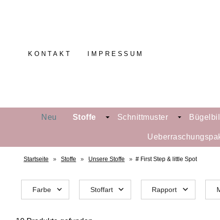
KONTAKT
IMPRESSUM
Neu
Stoffe
Schnittmuster
Bügelbi
Ueberraschungspa
Startseite
»
Stoffe
»
Unsere Stoffe
»
# First Step & little Spot
Farbe
Stoffart
Rapport
M