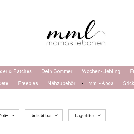
lder & Patches
Dein Sommer
Wochen-Liebling
F
kete
Freebies
Nähzubehör
mml - Abos
Stic
otiv
beliebt bei
Lagerfilter