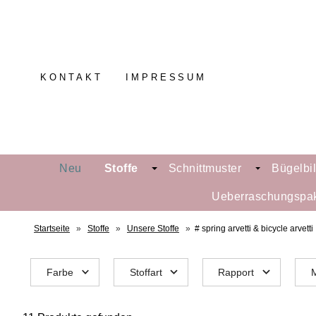
KONTAKT
IMPRESSUM
Neu
Stoffe
Schnittmuster
Bügelbi
Ueberraschungspa
Startseite
»
Stoffe
»
Unsere Stoffe
»
# spring arvetti & bicycle arvetti
Farbe
Stoffart
Rapport
M