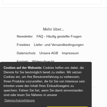
Mehr über...
Newsletter
FAQ - Häufig gestellte Fragen
Freebies
Liefer- und Versandbedingungen
Datenschutz
Unsere AGB
Impressum
Kontakt
Widerrufsrecht
Cookies auf der Webseite:
Cookies helfen uns dabei, die
Vertrag widerrufen
Dienste für Sie bestmöglich bereit zu stellen. Wir setzen
Cookies ein, um Ihre Benutzererfahrung zu verbessern,
Ihnen Produkte vorzustellen, die für Sie von Interesse sein
könnten sowie den Inhalt Ihres Einkaufswagens zu
speichern. Fahren Sie fort, wenn Sie damit einverstanden
sind oder lesen Sie Näheres in unserer
© 2026 -
mamasliebchen.de
Datenschutzerklärung