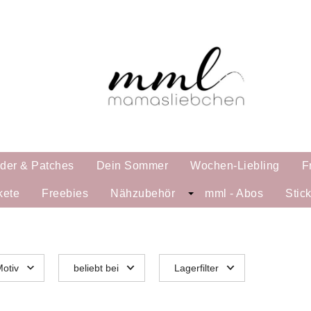
lder & Patches
Dein Sommer
Wochen-Liebling
F
kete
Freebies
Nähzubehör
mml - Abos
Stic
otiv
beliebt bei
Lagerfilter