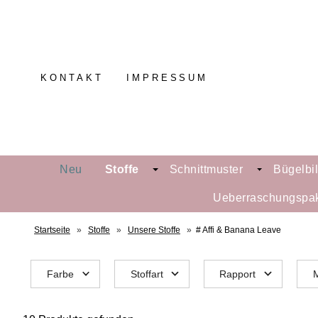
KONTAKT
IMPRESSUM
Neu
Stoffe
Schnittmuster
Bügelbi
Ueberraschungspa
Startseite
»
Stoffe
»
Unsere Stoffe
»
# Affi & Banana Leave
Farbe
Stoffart
Rapport
M