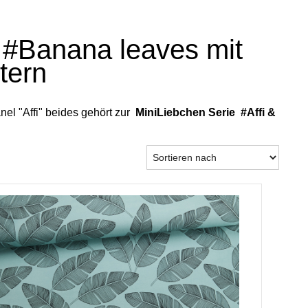
i #Banana leaves mit
tern
el "Affi" beides gehört zur
MiniLiebchen Serie
#Affi &