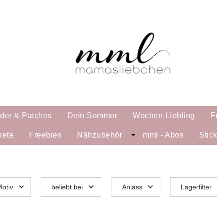
lder & Patches
Dein Sommer
Wochen-Liebling
F
kete
Freebies
Nähzubehör
mml - Abos
Stic
otiv
beliebt bei
Anlass
Lagerfilter