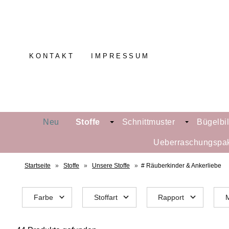
KONTAKT
IMPRESSUM
Neu
Stoffe
Schnittmuster
Bügelbi
Ueberraschungspa
Startseite
»
Stoffe
»
Unsere Stoffe
»
# Räuberkinder & Ankerliebe
Farbe
Stoffart
Rapport
M