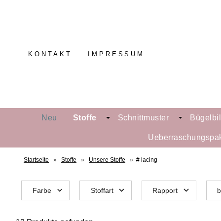
KONTAKT
IMPRESSUM
Neu
Stoffe
Schnittmuster
Bügelbi
Ueberraschungspa
Startseite
»
Stoffe
»
Unsere Stoffe
»
# lacing
Farbe
Stoffart
Rapport
b