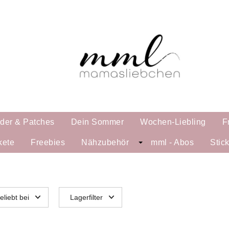
lder & Patches
Dein Sommer
Wochen-Liebling
F
kete
Freebies
Nähzubehör
mml - Abos
Stic
eliebt bei
Lagerfilter