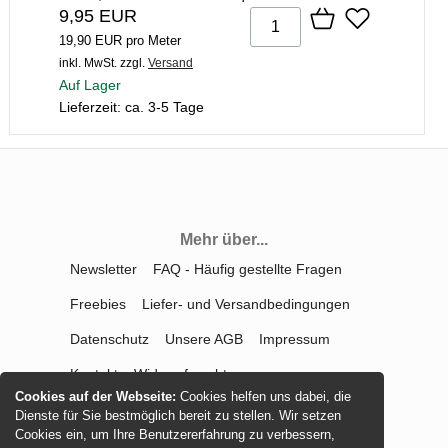
9,95 EUR
19,90 EUR pro Meter
inkl. MwSt.
zzgl.
Versand
Auf Lager
Lieferzeit: ca. 3-5 Tage
Mehr über...
Newsletter
FAQ - Häufig gestellte Fragen
Freebies
Liefer- und Versandbedingungen
Datenschutz
Unsere AGB
Impressum
Kontakt
Widerrufsrecht
Cookies auf der Webseite:
Cookies helfen uns dabei, die
Vertrag widerrufen
Dienste für Sie bestmöglich bereit zu stellen. Wir setzen
Cookies ein, um Ihre Benutzererfahrung zu verbessern,