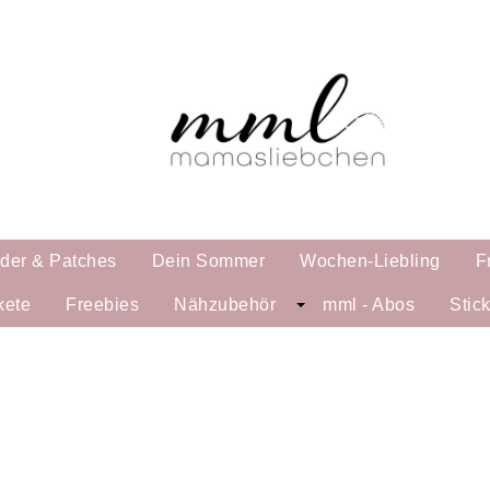
lder & Patches
Dein Sommer
Wochen-Liebling
F
kete
Freebies
Nähzubehör
mml - Abos
Stic