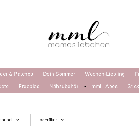
lder & Patches
Dein Sommer
Wochen-Liebling
F
kete
Freebies
Nähzubehör
mml - Abos
Stic
ebt bei
Lagerfilter