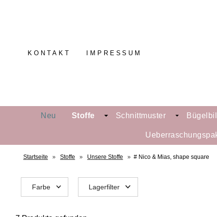
KONTAKT
IMPRESSUM
Neu
Stoffe
Schnittmuster
Bügelbi
Ueberraschungspa
Startseite
»
Stoffe
»
Unsere Stoffe
»
# Nico & Mias, shape square
Farbe
Lagerfilter