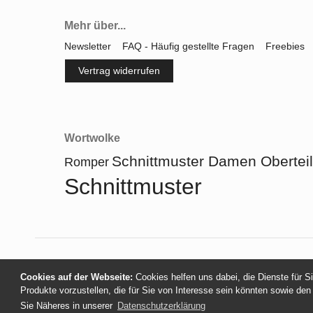
Mehr über...
Newsletter
FAQ - Häufig gestellte Fragen
Freebies
Vertrag widerrufen
Wortwolke
Schnittmuster Damen Oberteil
Romper
Schnittmuster
Cookies auf der Webseite:
Cookies helfen uns dabei, die Dienste für S
Produkte vorzustellen, die für Sie von Interesse sein könnten sowie den
Sie Näheres in unserer
Datenschutzerklärung