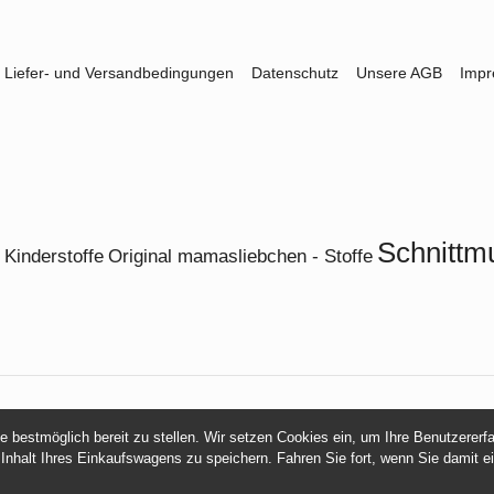
Liefer- und Versandbedingungen
Datenschutz
Unsere AGB
Imp
Schnittm
Kinderstoffe
Original mamasliebchen - Stoffe
© 2026 -
mamasliebchen.de
ie bestmöglich bereit zu stellen. Wir setzen Cookies ein, um Ihre Benutzerer
 Inhalt Ihres Einkaufswagens zu speichern. Fahren Sie fort, wenn Sie damit e