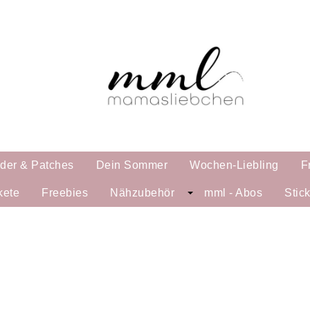
lder & Patches
Dein Sommer
Wochen-Liebling
F
kete
Freebies
Nähzubehör
mml - Abos
Stic