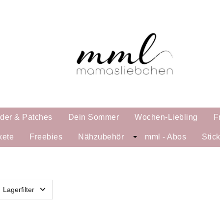
lder & Patches
Dein Sommer
Wochen-Liebling
F
kete
Freebies
Nähzubehör
mml - Abos
Stic
Lagerfilter