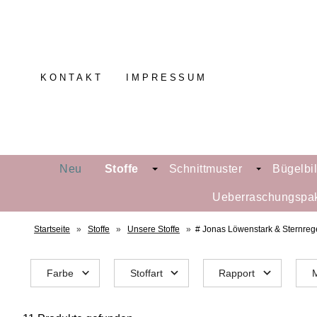
KONTAKT
IMPRESSUM
Neu
Stoffe
Schnittmuster
Bügelbi
Ueberraschungspa
Startseite
»
Stoffe
»
Unsere Stoffe
»
# Jonas Löwenstark & Sternre
Farbe
Stoffart
Rapport
M