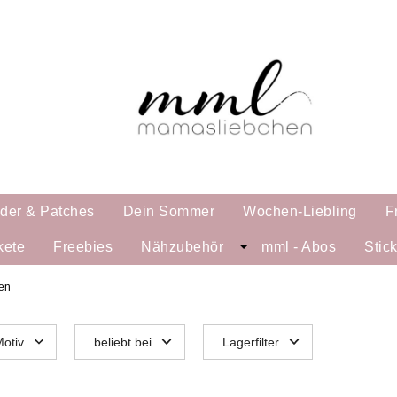
lder & Patches
Dein Sommer
Wochen-Liebling
F
kete
Freebies
Nähzubehör
mml - Abos
Stic
gen
otiv
beliebt bei
Lagerfilter