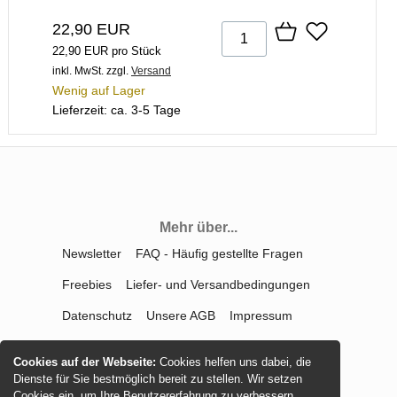
22,90 EUR
22,90 EUR pro Stück
inkl. MwSt.
zzgl.
Versand
Wenig auf Lager
Lieferzeit: ca. 3-5 Tage
Mehr über...
Newsletter
FAQ - Häufig gestellte Fragen
Freebies
Liefer- und Versandbedingungen
Datenschutz
Unsere AGB
Impressum
Kontakt
Widerrufsrecht
Cookies auf der Webseite:
Cookies helfen uns dabei, die
Vertrag widerrufen
Dienste für Sie bestmöglich bereit zu stellen. Wir setzen
Cookies ein, um Ihre Benutzererfahrung zu verbessern,