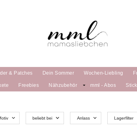
lder & Patches
Dein Sommer
Wochen-Liebling
F
kete
Freebies
Nähzubehör
mml - Abos
Stic
otiv
beliebt bei
Anlass
Lagerfilter