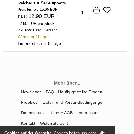
welcher zur Serie #poetry...
Preis bisher: 15,95 EUR
nur: 12,90 EUR
12,90 EUR pro Stück
inkl. MwSt.
zzgl.
Versand
Wenig auf Lager
Lieferzeit: ca. 3-5 Tage
Mehr über...
Newsletter
FAQ - Häufig gestellte Fragen
Freebies
Liefer- und Versandbedingungen
Datenschutz
Unsere AGB
Impressum
Kontakt
Widerrufsrecht
Cookies auf der Webseite:
Cookies helfen uns dabei, die
Vertrag widerrufen