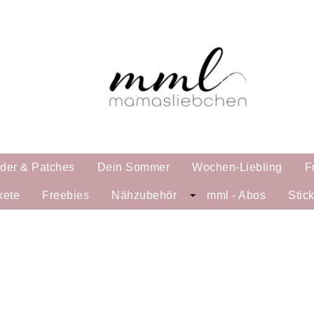
lder & Patches
Dein Sommer
Wochen-Liebling
F
kete
Freebies
Nähzubehör
mml - Abos
Stic